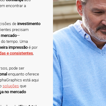
 em encontrar a
ecisões de
investimento
lientes precisam
e mercado
—
o do tempo. Uma
meira impressão
é por
das
e
consistentes
,
sos, pode ser
onal
enquanto oferece
lphaGraphics está aqui
do
soluções
que
ça no mercado