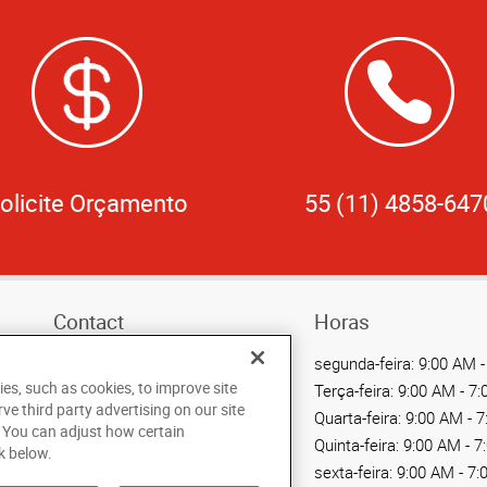
olicite Orçamento
55 (11) 4858-647
Contact
Horas
Call Us 55 (11) 4858-6470
segunda-feira:
9:00 AM -
ies, such as cookies, to improve site
Terça-feira:
9:00 AM - 7
Send an Email
rve third party advertising on our site
Quarta-feira:
9:00 AM - 
. You can adjust how certain
Av. Portugal, 1566 - Centro
Quinta-feira:
9:00 AM - 7
k below.
Santo Andre, SP 09041-320
sexta-feira:
9:00 AM - 7:
BR