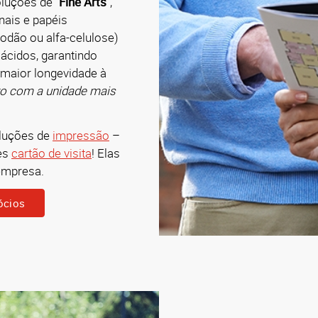
luções de "
Fine Arts
",
nais e papéis
godão ou alfa-celulose)
ácidos, garantindo
maior longevidade à
to com a unidade mais
oluções de
impressão
–
es
cartão de visita
! Elas
empresa.
ócios