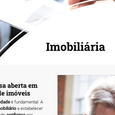
Imobiliária
sa aberta em
e imóveis
lidade
é fundamental. A
obiliário
a estabelecer
indo
confiança
aos