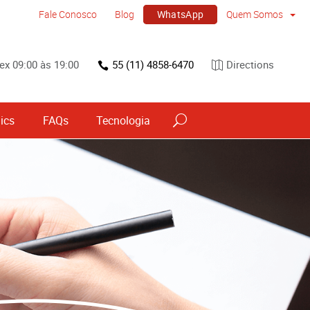
WhatsApp
Fale Conosco
Blog
Quem Somos
ex 09:00 às 19:00
55 (11) 4858-6470
Directions
ics
FAQs
Tecnologia
vos
Sinalização por tipo e material