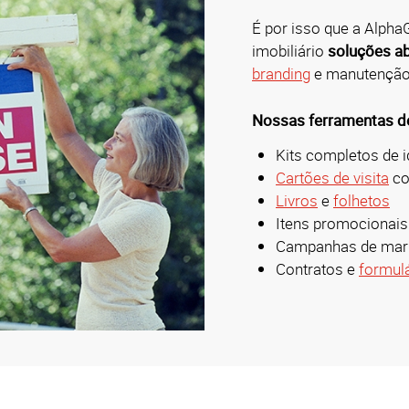
É por isso que a Alpha
imobiliário
soluções ab
branding
e manutenção 
Nossas ferramentas de
Kits completos de i
Cartões de visita
co
Livros
e
folhetos
Itens promocionais
Campanhas de mark
Contratos e
formul