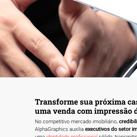
Transforme sua próxima ca
uma venda com impressão d
No competitivo mercado imobiliário,
credibi
AlphaGraphics auxilia
executivos do setor im
uma
identidade profissional
sólida, transmit