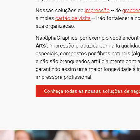
Nossas soluções de
impressão
-- de
grande
simples
cartão de visita
-- irão fortalecer ai
sua organização.
Na AlphaGraphics, por exemplo você encontr
Arts
", impressão produzida com alta qualidad
especiais, compostos por fibras naturais (al
e não são branqueados artificialmente com a
garantindo assim uma maior longevidade à 
impressora profissional.
Conheça todas as nossas soluções de neg