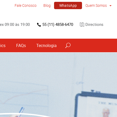
WhatsApp
Fale Conosco
Blog
Quem Somos
ex 09:00 às 19:00
55 (11) 4858-6470
Directions
ics
FAQs
Tecnologia
vos
Sinalização por tipo e material