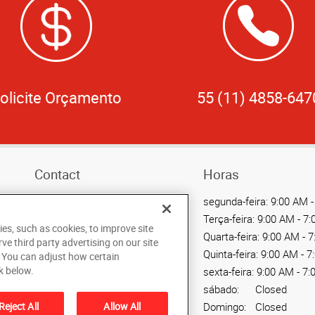
olicite Orçamento
55 (11) 4858-647
Contact
Horas
Call Us 55 (11) 4858-6470
segunda-feira:
9:00 AM -
Terça-feira:
9:00 AM - 7
Send an Email
ies, such as cookies, to improve site
Quarta-feira:
9:00 AM - 
rve third party advertising on our site
Av. Portugal, 1566 - Centro
Quinta-feira:
9:00 AM - 7
. You can adjust how certain
Santo Andre, SP 09041-320
k below.
sexta-feira:
9:00 AM - 7:
BR
sábado:
Closed
Reject All
Allow All
Domingo:
Closed