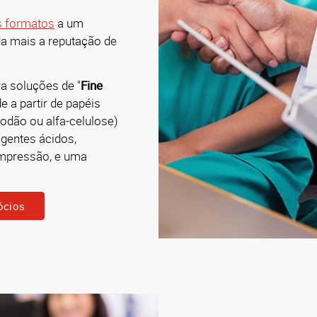
s formatos
a um
nda mais a reputação de
a soluções de "
Fine
e a partir de papéis
godão ou alfa-celulose)
gentes ácidos,
impressão, e uma
ócios