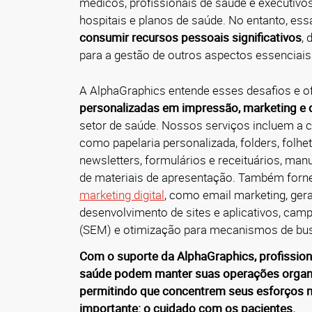
médicos, profissionais de saúde e executivo
hospitais e planos de saúde. No entanto, es
consumir recursos pessoais significativos
,
para a gestão de outros aspectos essenciais
A AlphaGraphics entende esses desafios e 
personalizadas em impressão, marketing e d
setor de saúde. Nossos serviços incluem a c
como papelaria personalizada, folders, folheto
newsletters, formulários e receituários, man
de materiais de apresentação. Também for
marketing digital
, como email marketing, ger
desenvolvimento de sites e aplicativos, cam
(SEM) e otimização para mecanismos de bu
Com o suporte da AlphaGraphics, profission
saúde podem manter suas operações organiz
permitindo que concentrem seus esforços n
importante: o cuidado com os pacientes.