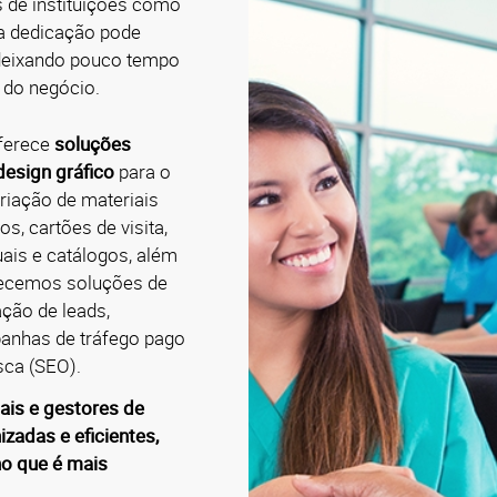
s de instituições como
sa dedicação pode
 deixando pouco tempo
 do negócio.
oferece
soluções
esign gráfico
para o
riação de materiais
s, cartões de visita,
uais e catálogos, além
necemos soluções de
ação de leads,
panhas de tráfego pago
sca (SEO).
ais e gestores de
adas e eficientes,
o que é mais