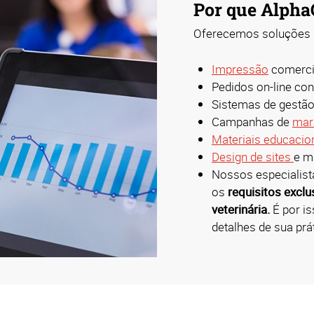
Por que Alpha
Oferecemos soluções d
Impressão
comerci
Pedidos on-line co
Sistemas de gestã
Campanhas de
mar
Materiais educacio
Design de sites
e m
Nossos especialis
os
requisitos excl
veterinária.
É por i
detalhes de sua prát